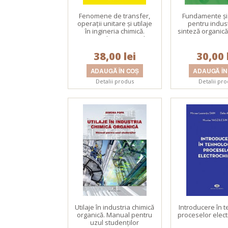
Fenomene de transfer,
Fundamente şi 
operaţii unitare şi utilaje
pentru indus
în ingineria chimică.
sinteză organică 
manual pentru uzul
procesare a pr
studenţilor
naturale. V
38,00 lei
30,00 
Detalii produs
Detalii pr
Utilaje în industria chimică
Introducere în 
organică. Manual pentru
proceselor elec
uzul studenţilor