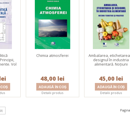
itică
Chimia atmosferei
Ambalarea, etichetarea 
rincipii,
designul în industria
mente. Vol
alimentară. Noțiuni
teoretice și practice
lei
48,00 lei
45,00 lei
odus
Detalii produs
Detalii produs
it
Pagina