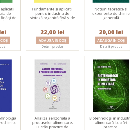
aplicaţii
Fundamente şi aplicaţii
Noţiuni teoretice şi
tria de
pentru industria de
experienţe de chimie
fină şi de
sinteză organică fină şi de
generală
oduselor
procesare a produselor
ol. I
naturale. Vol. II
lei
22,00 lei
20,00 lei
odus
Detalii produs
Detalii produs
tehnologia
Analiza senzorială a
Biotehnologii în industr
trochimice
produselor alimentare.
alimentară. Lucrări
Lucrări practice de
practice.