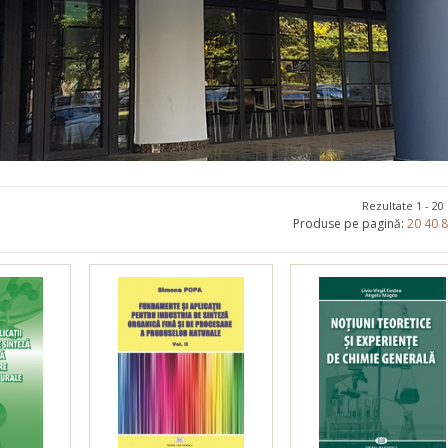
Promoționale
Evenimente
Contact
Rezultate 1 - 20
Produse pe pagină:
20
40