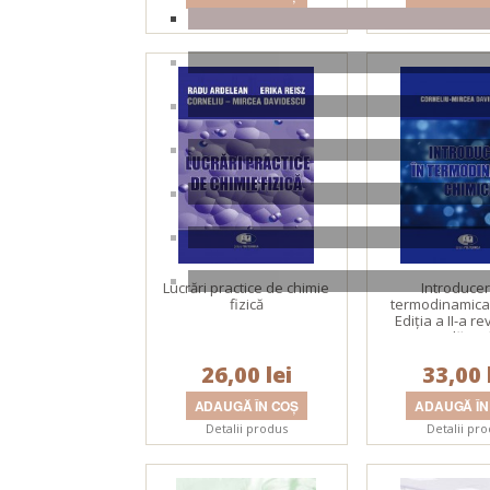
Detalii produs
Detalii pr
Lucrări practice de chimie
Introducer
fizică
termodinamica 
Ediţia a II-a rev
adăugit
26,00 lei
33,00 
Detalii produs
Detalii pr