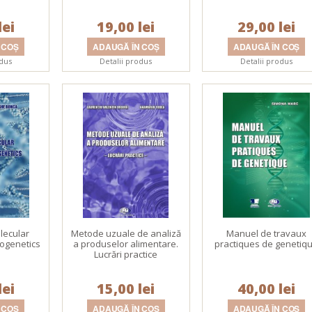
laborator.
lei
19,00 lei
29,00 lei
odus
Detalii produs
Detalii produs
lecular
Metode uzuale de analiză
Manuel de travaux
togenetics
a produselor alimentare.
practiques de genetiq
Lucrări practice
lei
15,00 lei
40,00 lei