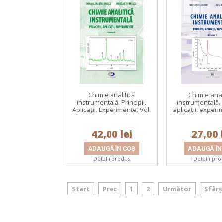
Chimie analitică
Chimie anal
instrumentală. Principii.
instrumentală. P
Aplicaţii. Experimente. Vol.
aplicaţii, experi
II
I
42,00 lei
27,00 
Detalii produs
Detalii pr
Start
Prec
1
2
Următor
Sfârș