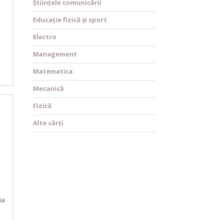
Științele comunicării
Educație fizică și sport
Electro
Management
Matematica
Mecanică
Fizică
Alte cărți
ia