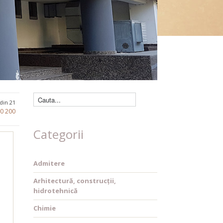
Căutare cărți
 din 21
80
200
Categorii
Admitere
Arhitectură, construcții,
hidrotehnică
Chimie