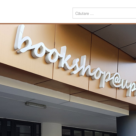
Menu
Despre
Prezentare
noi
Misiune
Echipa
Carte
Editură
Periodice
Teze de doctorat
Download
Tipografie
Servicii
Produse
Echipamente tipografice
Bookshop@UPT
Carte
Periodice