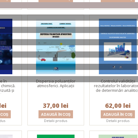
odus
Detalii produs
Detalii produs
e în
Dispersia poluanţilor
Controlul validității
chimică.
atmosferici. Aplicaţii
rezultatelor în laborato
izuită şi
de determinări analiti
ă
lei
37,00 lei
62,00 lei
odus
Detalii produs
Detalii produs