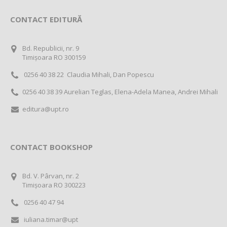
CONTACT EDITURĂ
Bd. Republicii, nr. 9
Timișoara RO 300159
0256 40 38 22 Claudia Mihali, Dan Popescu
0256 40 38 39 Aurelian Teglas, Elena-Adela Manea, Andrei Mihali
editura@upt.ro
CONTACT BOOKSHOP
Bd. V. Pârvan, nr. 2
Timișoara RO 300223
0256 40 47 94
iuliana.timar@upt