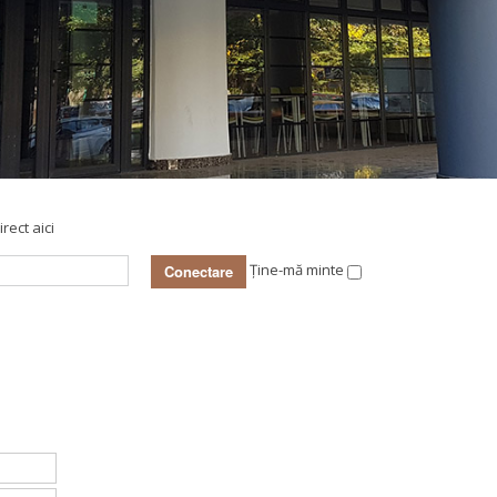
Promoționale
Evenimente
Contact
rect aici
Ține-mă minte