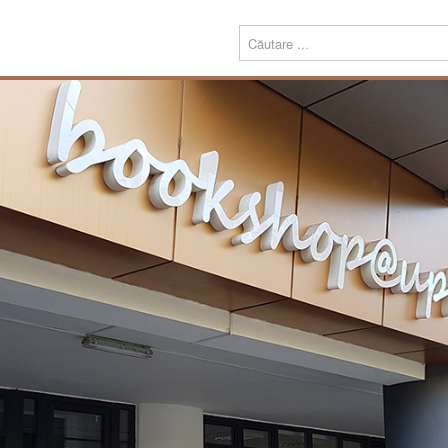
Menu
Despre
Prezentare
noi
Misiune
Echipa
Carte
Editură
Periodice
Teze de doctorat
Download
Tipografie
Servicii
Produse
Echipamente tipografice
Bookshop@UPT
Carte
Periodice