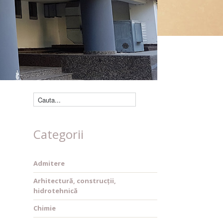
Căutare cărți
Categorii
Admitere
Arhitectură, construcții,
hidrotehnică
Chimie