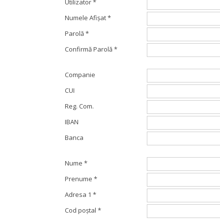
Utilizator
*
Numele Afişat
*
Parolă
*
Confirmă Parolă
*
Companie
CUI
Reg. Com.
IBAN
Banca
Nume
*
Prenume
*
Adresa 1
*
Cod poştal
*