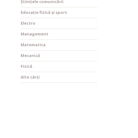
Științele comunicării
Educație fizică și sport
Electro
Management
Matematica
Mecanică
Fizică
Alte cărți