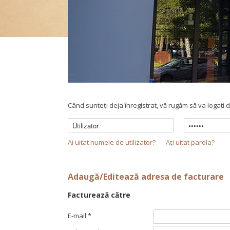
Detaliile contului dvs.
Când sunteţi deja înregistrat, vă rugăm să va logati di
Ai uitat numele de utilizator?
Aţi uitat parola?
Adaugă/Editează adresa de facturare
Facturează către
E-mail
*