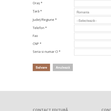
Oraș
*
Ţară
*
Judeţ/Regiune
*
Telefon
*
Fax
CNP
*
Seria si numar CI
*
Salvare
Anulează
CONTACT EDITURĂ
CON