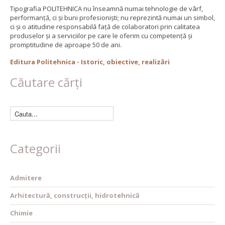
Tipografia POLITEHNICA nu înseamnă numai tehnologie de vârf,
performanță, ci și buni profesioniști; nu reprezintă numai un simbol,
ci și o atitudine responsabilă față de colaboratori prin calitatea
produselor și a serviciilor pe care le oferim cu competență și
promptitudine de aproape 50 de ani.
Editura Politehnica - Istoric, obiective, realizări
Căutare cărți
Categorii
Admitere
Arhitectură, construcții, hidrotehnică
Chimie