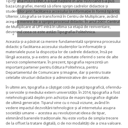
Tipografia POLITEHNICA a luat naștere în anii 1970 când s-a pus
baza Litografiei, menită să ofere sprijin cadrelor didactice și
studenților prin facilitarea accesului la informație în formă tipărită.
Ulterior, Litografia se transformă în Centru de Multiplicare, având
aceeași menire de a sprijini procesul didactic. În anul 2007, Centrul
de Multiplicare al UPT intră în ultima sa etapă de reinventare,
devenind ceea ce este astăzi Tipografia Politehnica.
Aceasta și-a păstrat ca menire fundamentală sprijinirea procesului
didactic și facilitarea accesului studenților la informațiile și
materialele puse la dispoziția lor de cadrele didactice, însă pe
lângă aceasta, și-a extins aria de activitate oferind o serie de alte
servicii complementare. În prezent, tipografia reprezintă un
important partener pentru Editura Politehnica, pentru
Departamentul de Comunicare și Imagine, dar și pentru toate
celelalte structuri didactice și administrative din universitate.
În ultimii ani, tipografia a câștigat cotă de piață tipografică, oferindu-
și serviciile și mediului extern universității. În 2014, tipografia a fost
retehnologizată deplin prin achiziția de mașini tipografice digitale
de ultimă generație. Tiparul vine cu o nouă viziune, având în
vedere impactul dezvoltării tehnologice și al internetului asupra
societății umane – acestea au revoluționat ideea de tipar,
eliminând barierele tradiționale. Nu este vorba de simpla trecere
de la offset la tratare digitală, ci de noi modalități de a crea valoare.