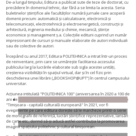
De-a lungul timpului, Editura a publicat sute de teze de doctorat, cu
precădere în domeniul tehnic, dar fără a se limita la acesta. Seria
buletinelor științifice ale facultăților numără jurnale care acoperă
domenii precum: automatică și calculatoare, electronică și
telecomunicații, electrotehnică şi electroenergetică, construcții și
arhitectură, ingineria mediului și chimie, mecanică, științe
economice și management ș.a. Colecțiile editurii cuprind un număr
impresionant de cursuri și manuale elaborate de autori individuali
sau de colective de autori.
Începând cu anul 2017, Editura POLITEHNICA a intrat într-un proces
de reinventare, prin care se urmărește facilitarea accesului
publicului larg la lucrările elaborate sub sigla acestei unități,
creșterea vizibilității în spațiul virtual, dar și în cel fizic prin
deschiderea unei librării („BOOKSHOP@UPT”) în centrul campusului
universitar.
Acțiunea intitulată "POLITEHNICA 100" (aniversarea în 2020 a 100 de
ani de înființarea Politehnicii timişorene), precum şi cadrul oferit de
"Timişoara - capitală culturală europeană" ȋn 2021, vor fi
evenimente pe care editura doreşte să le marcheze printr-o serie
de monografii de referinţă, lucrări ştiinţifice reprezentative, lansări
de carte etc., dorind să-şi aducă astfel contribuţia la promovarea
imaginii spațiului politehnic și cultural timișorean.