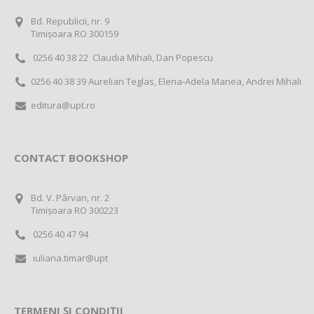
Bd. Republicii, nr. 9
Timișoara RO 300159
0256 40 38 22 Claudia Mihali, Dan Popescu
0256 40 38 39 Aurelian Teglas, Elena-Adela Manea, Andrei Mihali
editura@upt.ro
CONTACT BOOKSHOP
Bd. V. Pârvan, nr. 2
Timișoara RO 300223
0256 40 47 94
iuliana.timar@upt
TERMENI ȘI CONDIȚII