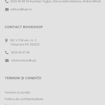
0256 40 38 39 Aurelian Teglas, Elena-Adela Manea, Andrei Mihali
editura@upt.ro
CONTACT BOOKSHOP
Bd. V. Pârvan, nr. 2
Timișoara RO 300223
0256 40 47 94
iuliana.timar@upt
TERMENI ȘI CONDIȚII
Termeni și condiții
Politica de confidențialitate