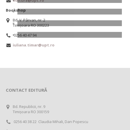
editura@upt.ro
Bookshop
Bd. V. Pârvan, nr. 2
Timișoara RO 300223
0256 40 47 94
iuliana.timar@upt.ro
CONTACT EDITURĂ
Bd. Republicii, nr. 9
Timișoara RO 300159
0256 40 38 22 Claudia Mihali, Dan Popescu