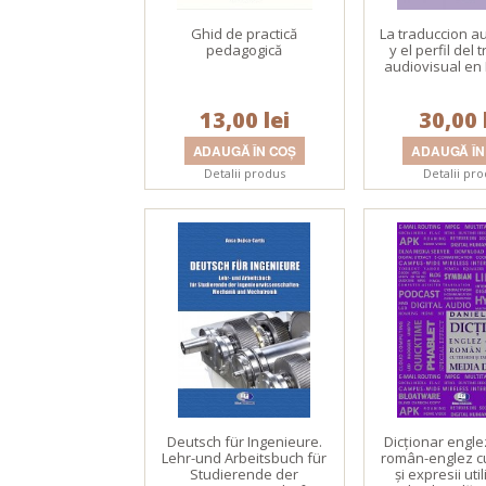
Ghid de practică
La traduccion a
pedagogică
y el perfil del 
audiovisual en
13,00 lei
30,00 
Detalii produs
Detalii pr
Deutsch für Ingenieure.
Dicţionar engl
Lehr-und Arbeitsbuch für
român-englez c
Studierende der
şi expresii uti