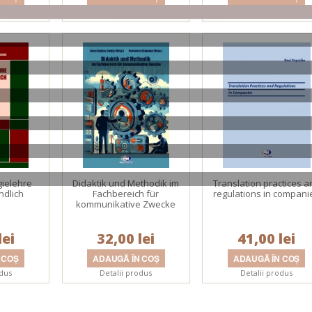
odus
Detalii produs
Detalii produs
gielehre
Didaktik und Methodik im
Translation practices a
ndlich
Fachbereich für
regulations in compani
kommunikative Zwecke
lei
32,00 lei
41,00 lei
odus
Detalii produs
Detalii produs