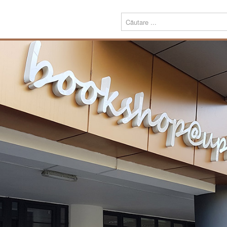
Menu
Despre
Prezentare
noi
Misiune
Echipa
Carte
Editură
Periodice
Teze de doctorat
Download
Tipografie
Servicii
Produse
Echipamente tipografice
Bookshop@UPT
Carte
Periodice