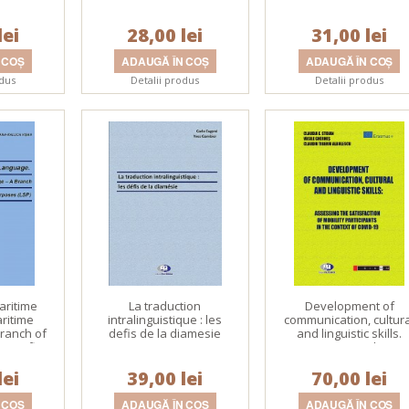
iţia a III-
Studienrichtung:
Kommunikation und PR
lei
28,00 lei
31,00 lei
odus
Detalii produs
Detalii produs
aritime
La traduction
Development of
ritime
intralinguistique : les
communication, cultura
ranch of
defis de la diamesie
and linguistic skills.
Specific
Assessing the
 Volume 1
satisfaction of mobilit
lei
39,00 lei
participants in the cont
70,00 lei
of COVID-19