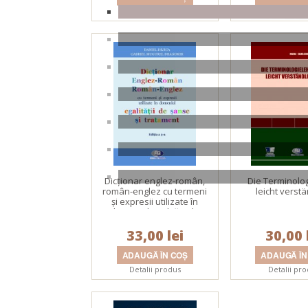
Detalii produs
Detalii pr
Dicţionar englez-român,
Die Terminolo
român-englez cu termeni
leicht verstä
şi expresii utilizate în
domeniul egalității de
șanse și tratament. Ediţia
33,00 lei
a III-a
30,00 
Detalii produs
Detalii pr