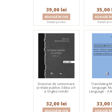
Ingenieurwissenschaften:
media digitală. Ed
Mechanik und
a
39,00 lei
Mechatronik
35,00 
Detalii produs
Detalii pr
Dicţionar de comunicare
Translating M
şi relaţii publice. Ediţia a II-
language. Ma
a. Englez-român
Language – A B
Language for 
Purposes (LSP).
32,00 lei
33,00 