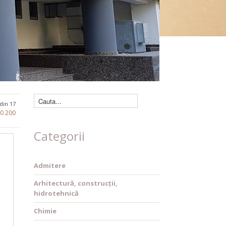
Căutare cărți
 din 17
80
200
Categorii
Admitere
Arhitectură, construcții,
hidrotehnică
Chimie