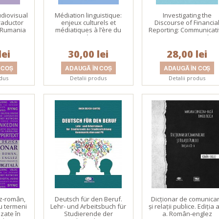
udiovisual
Médiation linguistique:
Investigating the
traductor
enjeux culturels et
Discourse of Financia
 Rumania
médiatiques à l’ère du
Reporting: Communicat
numérique
Strategies and
Translation Problems
lei
30,00 lei
28,00 lei
odus
Detalii produs
Detalii produs
ez-român,
Deutsch für den Beruf.
Dicţionar de comunica
u termeni
Lehr- und Arbeitsbuch für
şi relaţii publice. Ediţia a 
lizate în
Studierende der
a. Român-englez