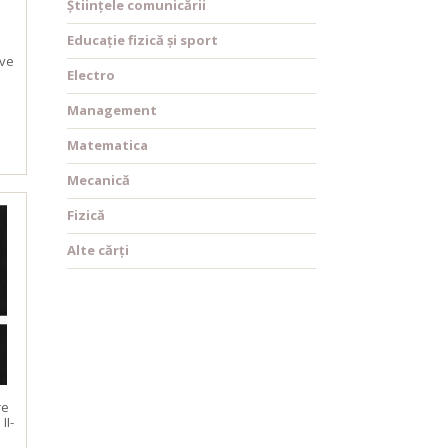
Științele comunicării
Educație fizică și sport
l
ive
Electro
Management
Matematica
Mecanică
Fizică
Alte cărți
re
II-