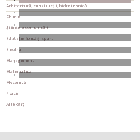
Arhitectură, construcții, hidrotehnică
Chimie
Științele comunicării
Educație fizică și sport
Electro
Management
Matematica
Mecanică
Fizică
Alte cărți