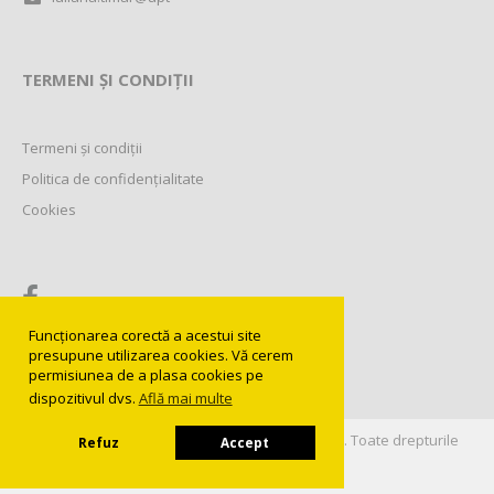
TERMENI ȘI CONDIȚII
Termeni și condiții
Politica de confidențialitate
Cookies
Funcționarea corectă a acestui site
presupune utilizarea cookies. Vă cerem
permisiunea de a plasa cookies pe
dispozitivul dvs.
Află mai multe
©
2016-2026
Universitatea Politehnica Timișoara
. Toate drepturile
Refuz
Accept
rezervate.
Web development:
Integral Design