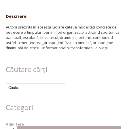
Descriere
Autorii prezintă în această lucrare câteva modalităţi concrete de
petrecere a timpului liber în mod organizat, practicând sporturi ca:
panitball, escaladă, tir cu arcul, drumeţii montane, contribuind
astfel la menţinerea „prospeţimii fizice a omului”, prospeţime
diminuată de stresul informaţional şi transformabil al vieţii.
Căutare cărți
Categorii
Admitere