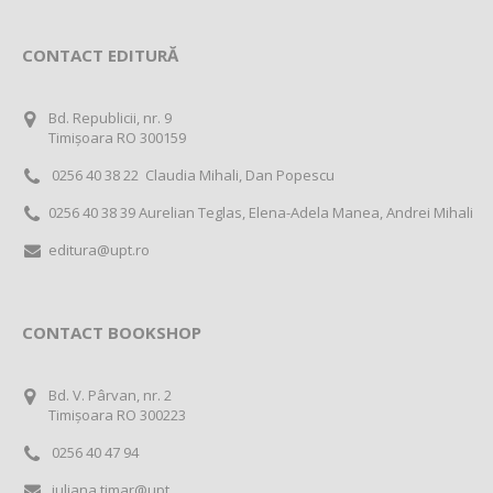
CONTACT EDITURĂ
Bd. Republicii, nr. 9
Timișoara RO 300159
0256 40 38 22 Claudia Mihali, Dan Popescu
0256 40 38 39 Aurelian Teglas, Elena-Adela Manea, Andrei Mihali
editura@upt.ro
CONTACT BOOKSHOP
Bd. V. Pârvan, nr. 2
Timișoara RO 300223
0256 40 47 94
iuliana.timar@upt