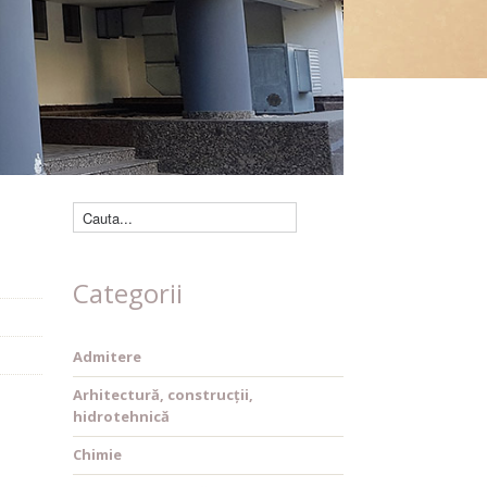
Căutare cărți
Categorii
Admitere
Arhitectură, construcții,
hidrotehnică
Chimie