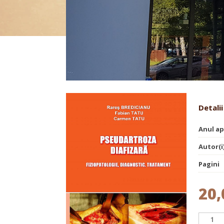
Pseudartroza diafizară
Detalii
Anul ap
Autor(i
Pagini
20,