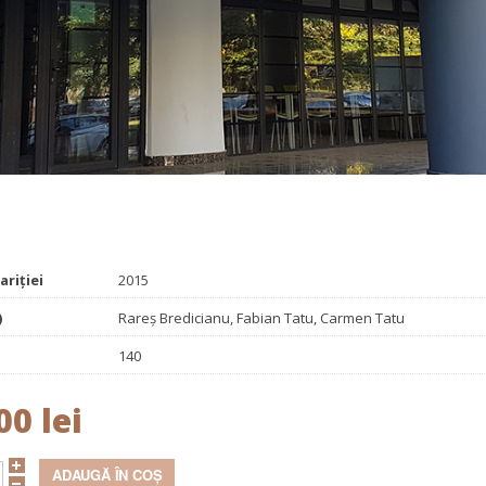
Promoționale
Evenimente
Contact
ariției
2015
)
Rareş Bredicianu, Fabian Tatu, Carmen Tatu
140
00 lei