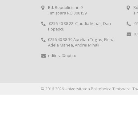
Bd. Republicii, nr. 9
Bd
Timișoara RO 300159
Ti
0256 40 38 22 Claudia Mihali, Dan
02
Popescu
iu
0256 40 38 39 Aurelian Teglas, Elena-
Adela Manea, Andrei Mihali
editura@upt.ro
©
2016-2026
Universitatea Politehnica Timișoara
. To