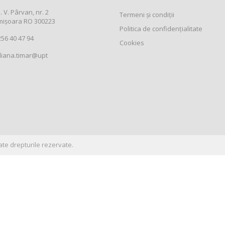
. V. Pârvan, nr. 2
Termeni și condiții
mișoara RO 300223
Politica de confidențialitate
56 40 47 94
Cookies
liana.timar@upt
ate drepturile rezervate.