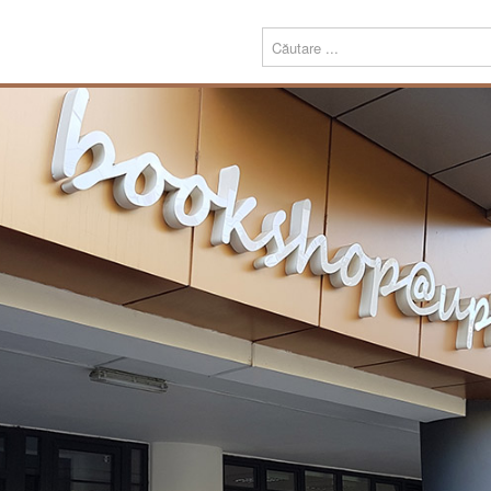
Menu
Despre
Prezentare
noi
Misiune
Echipa
Carte
Editură
Periodice
Teze de doctorat
Download
Tipografie
Servicii
Produse
Echipamente tipografice
Bookshop@UPT
Carte
Periodice