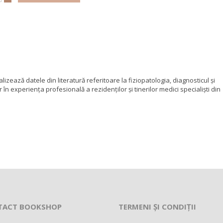
zează datele din literatură referitoare la fiziopatologia, diagnosticul şi
în experienţa profesională a rezidenţilor şi tinerilor medici specialişti din
TACT BOOKSHOP
TERMENI ȘI CONDIȚII