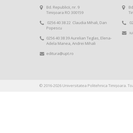
Bd. Republicii, nr. 9
Bd
Timișoara RO 300159
Ti
0256 40 38 22 Claudia Mihali, Dan
02
Popescu
iu
0256 40 38 39 Aurelian Teglas, Elena-
Adela Manea, Andrei Mihali
editura@upt.ro
©
2016-2026
Universitatea Politehnica Timișoara
. To