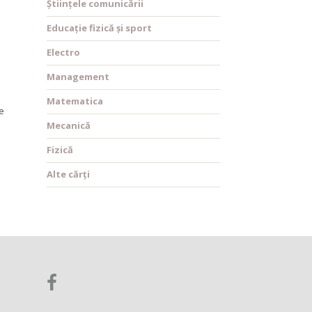
Științele comunicării
Educație fizică și sport
Electro
Management
Matematica
e
Mecanică
Fizică
Alte cărți