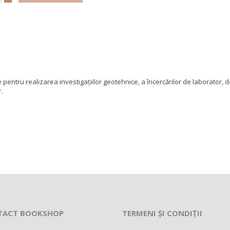
entru realizarea investigaţiilor geotehnice, a încercărilor de laborator, d
.
TACT BOOKSHOP
TERMENI ȘI CONDIȚII