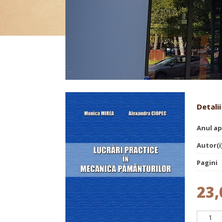
Lucrări practice în mecanica
Detalii
Anul ap
Autor(i
Pagini
23,