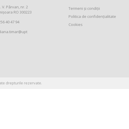
. V. Pârvan, nr. 2
Termeni și condiții
mișoara RO 300223
Politica de confidențialitate
56 40 47 94
Cookies
liana.timar@upt
ate drepturile rezervate.