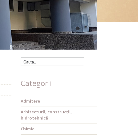
Căutare cărți
Categorii
Admitere
Arhitectură, construcții,
hidrotehnică
Chimie