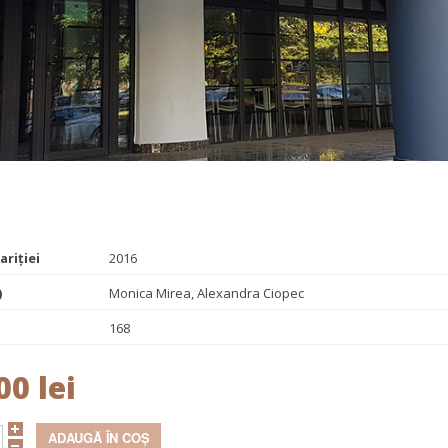
Promoționale
Evenimente
Contact
 pământurilor
ariției
2016
)
Monica Mirea, Alexandra Ciopec
168
00 lei