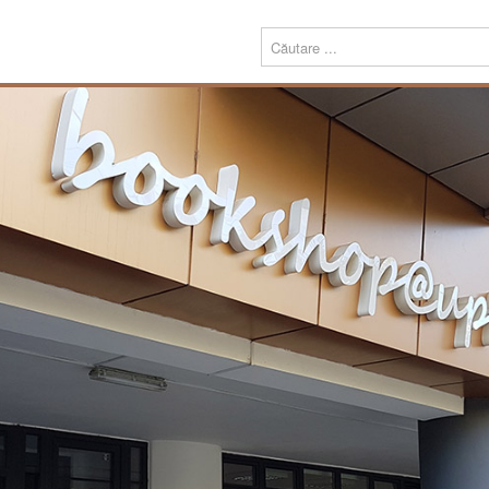
Menu
Despre
Prezentare
noi
Misiune
Echipa
Carte
Editură
Periodice
Teze de doctorat
Download
Tipografie
Servicii
Produse
Echipamente tipografice
Bookshop@UPT
Carte
Periodice