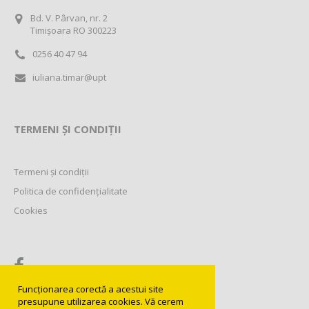
Bd. V. Pârvan, nr. 2
Timișoara RO 300223
0256 40 47 94
iuliana.timar@upt
TERMENI ȘI CONDIȚII
Termeni și condiții
Politica de confidențialitate
Cookies
Funcționarea corectă a acestui site
presupune utilizarea cookies. Vă cerem