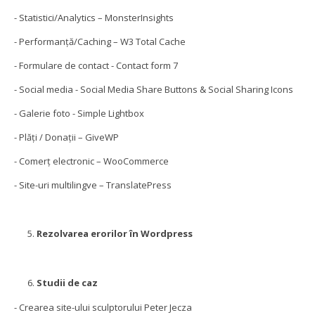
- Statistici/Analytics – MonsterInsights
- Performanță/Caching – W3 Total Cache
- Formulare de contact - Contact form 7
- Social media - Social Media Share Buttons & Social Sharing Icons
- Galerie foto - Simple Lightbox
- Plăți / Donații – GiveWP
- Comerț electronic – WooCommerce
- Site-uri multilingve – TranslatePress
Rezolvarea erorilor în Wordpress
Studii de caz
- Crearea site-ului sculptorului Peter Jecza