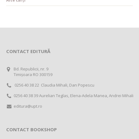
Alte cărți
CONTACT EDITURĂ
Bd. Republicii, nr. 9
Timișoara RO 300159
0256 40 38 22 Claudia Mihali, Dan Popescu
0256 40 38 39 Aurelian Teglas, Elena-Adela Manea, Andrei Mihali
editura@upt.ro
CONTACT BOOKSHOP