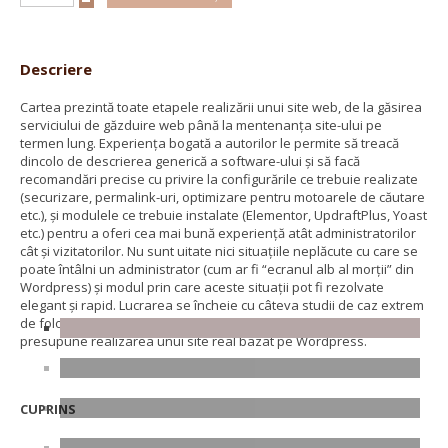
Descriere
Cartea prezintă toate etapele realizării unui site web, de la găsirea
serviciului de găzduire web până la mentenanța site-ului pe
termen lung. Experiența bogată a autorilor le permite să treacă
dincolo de descrierea generică a software-ului și să facă
recomandări precise cu privire la configurările ce trebuie realizate
(securizare, permalink-uri, optimizare pentru motoarele de căutare
etc.), și modulele ce trebuie instalate (Elementor, UpdraftPlus, Yoast
etc.) pentru a oferi cea mai bună experiență atât administratorilor
cât și vizitatorilor. Nu sunt uitate nici situațiile neplăcute cu care se
poate întâlni un administrator (cum ar fi “ecranul alb al morții” din
Wordpress) și modul prin care aceste situații pot fi rezolvate
elegant și rapid. Lucrarea se încheie cu câteva studii de caz extrem
de folositoare, prin care cititorii au ocazia să vadă practic ce
presupune realizarea unui site real bazat pe Wordpress.
CUPRINS