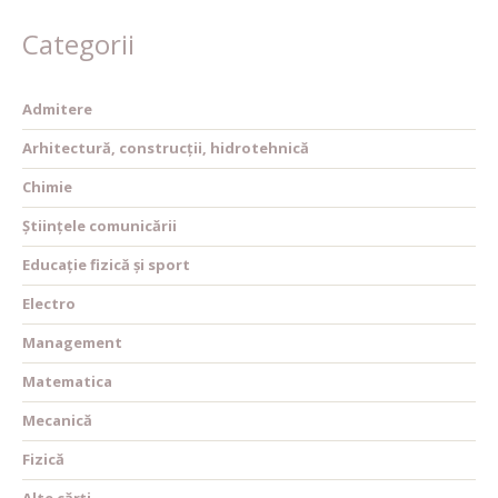
Categorii
Admitere
Arhitectură, construcții, hidrotehnică
Chimie
Științele comunicării
Educație fizică și sport
Electro
Management
Matematica
Mecanică
Fizică