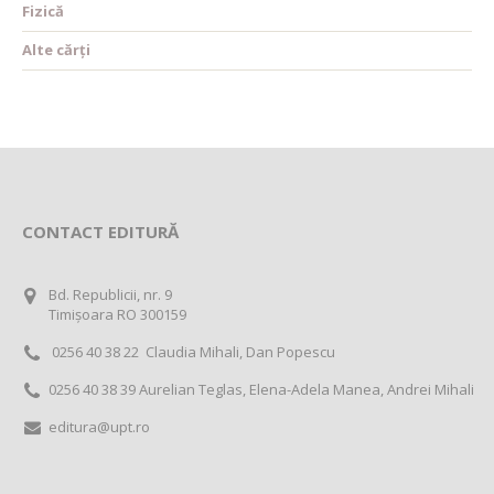
Fizică
Alte cărți
CONTACT EDITURĂ
Bd. Republicii, nr. 9
Timișoara RO 300159
0256 40 38 22 Claudia Mihali, Dan Popescu
0256 40 38 39 Aurelian Teglas, Elena-Adela Manea, Andrei Mihali
editura@upt.ro