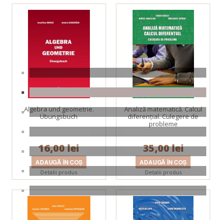
Algebra und geometrie.
Analiză matematică. Calcul
Übungsbuch
diferenţial. Culegere de
probleme
16,00 lei
35,00 lei
Detalii produs
Detalii produs