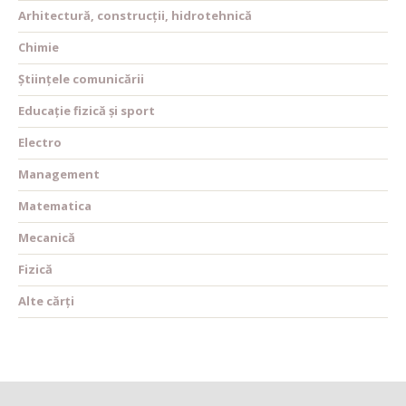
Arhitectură, construcții, hidrotehnică
Chimie
Științele comunicării
Educație fizică și sport
Electro
Management
Matematica
Mecanică
Fizică
Alte cărți