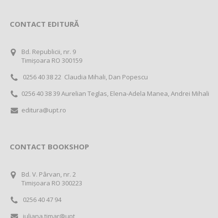
CONTACT EDITURĂ
Bd. Republicii, nr. 9
Timișoara RO 300159
0256 40 38 22 Claudia Mihali, Dan Popescu
0256 40 38 39 Aurelian Teglas, Elena-Adela Manea, Andrei Mihali
editura@upt.ro
CONTACT BOOKSHOP
Bd. V. Pârvan, nr. 2
Timișoara RO 300223
0256 40 47 94
iuliana.timar@upt