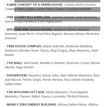
- A NEW CONCEPT OF A GREEN HOUSE
,
Ciobanu Andrei Dumitru,
Ciobanu Ovidiu Ştefan, Carare Zosim, Deatcu Constantin Mădălin
- ONE STOREY BCA DWELLING
,
Ladunca Eduard, Lazea Alexandru,
Havram Iosif, Lopotenco Emil, Hegely Janos
- WOODEN AND GLASS HOUSE
,
Herlinschi Fabian, Hutopila
Anemona, Ipate Florin, Irimia Petru-Bogdan, Macariu Adrian, Merticariu
Emanuel
- TREE HOUSE COMPLEX
, Bilanin Gabriela, Moldovan Mădălina,
Novăcescu Nicolae, Nistor Tiberiu, Muja Dragoş, Muja Alexandru, Nută
Kasian
- THE WALL
, Miel Daniel, Mihailescu Roberto, Modoran Cosmin, Micula
Răzvan, Nagy Norbert
- SHOWROOM
,
Pauseniuc Darius Iulius, Radu Marian Alexandru, Rusu
Ioan Răzvan, Pantiru Sergiu, Pernes Adriana, Roşu Daiana Elisabeta,
Sofian Iulian
- THE WOODEN COTTAGE
,
Stoian Alexandru, Pican Bogdan
Alexandru, Popovici Rafael, Popescu Laurenţiu, Păsărică Marian
- NEARLY ZERO ENERGY BUILDING
,
Văduva Delian-Fabian, Vlădoiu