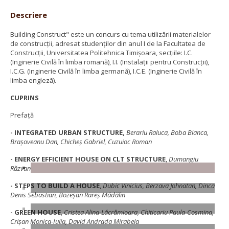
Descriere
Building Construct" este un concurs cu tema utilizării materialelor
de construcții, adresat studenților din anul I de la Facultatea de
Construcții, Universitatea Politehnica Timișoara, secțiile: I.C.
(Inginerie Civilă în limba romană), I.I. (Instalații pentru Construcții),
I.C.G. (Inginerie Civilă în limba germană), I.C.E. (Inginerie Civilă în
limba engleză).
CUPRINS
Prefaţă
- INTEGRATED URBAN STRUCTURE,
Berariu Raluca, Boba Bianca,
Braşoveanu Dan, Chicheş Gabriel, Cuzuioc Roman
- ENERGY EFFICIENT HOUSE ON CLT STRUCTURE
,
Dumangiu
Răzvan-Claudiu, Bretean Eduard, Banda Mihai, Bălan Neemia Daniel
- STEPS TO BUILD A HOUSE
,
Dubic Vinicius, Berzava Johnatan, Dinca
Denis Sebastian, Bozeşan Rareş Mădălin
- GREEN HOUSE
,
Cristea Alina-Lăcrămioara, Chiticariu Paula-Cosmina,
Crişan Monica-Iulia, David Andrada Mirabela