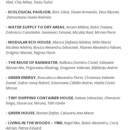
Vlad, Chiş Mihai, Tautu Tudor
- ECOLOGICAL PAVILION
,
Bors Silvia, Stoian Armando, Vesa Răzvan,
Zamosteanu Ioana Andreea
- WATER SUPPLY TO DRY AREAS
,
Avram Mălina, Bobic Daiana,
Dobrescu Constantin, Iovanovici Simona, Miculaş Raul, Mircea Florin
- MODULAR ECO-HOUSE
,
Marica Ştefania Adelina, Milin Maria
Nicoleta Adelina, Bosica Alexandru Sebastian, Floarea Alexandru Fabian,
Drăghici Marian, Negrea Florin
- THE REUSE OF RAINWATER
,
Nalbaru Dumitru Costel, Găitoane
Răzvan Alin, Prigoreanu Miodrag, Dragomir Valerian, Băltăreţu Andrei
- GREEN ENERGY
,
Bonculescu Alexandru Florin, Cîrstenoiu Valentin
Daniel, Gabor Ionuţ-Robert, Govoreanu Cătălin Andrei, Haida Costin
Mircea
- TINY SHIPPING CONTAINER HOUSE
, Helean Sebastian, Gherasim
Kinga, Slusarciuc Miruna, Tóth István
- GREEN HOUSE
,
Roman Ştefan, Calusariu Ana-Maria
- LIVING IN THE WOODS – 1900
,
Angel Alex, Botos Alexandru, Cociş
Adrian, Petrea Eduard