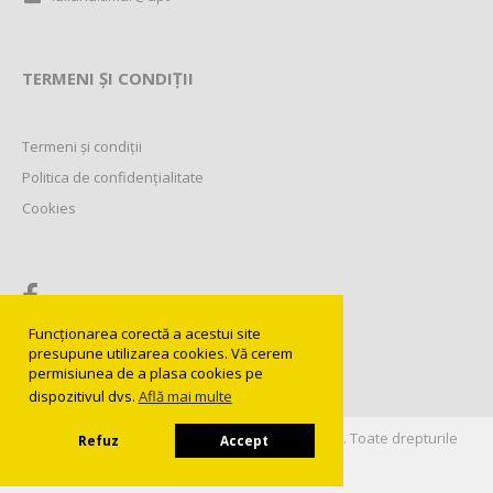
TERMENI ȘI CONDIȚII
Termeni și condiții
Politica de confidențialitate
Cookies
Funcționarea corectă a acestui site
presupune utilizarea cookies. Vă cerem
permisiunea de a plasa cookies pe
dispozitivul dvs.
Află mai multe
©
2016-2026
Universitatea Politehnica Timișoara
. Toate drepturile
Refuz
Accept
rezervate.
Web development:
Integral Design