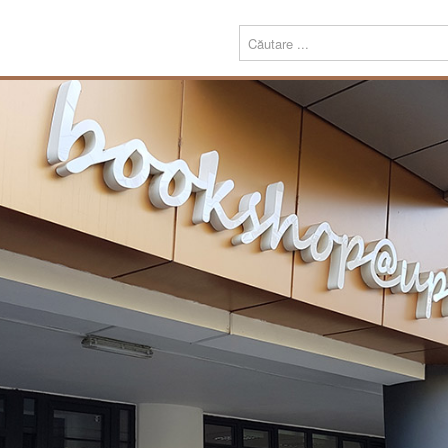
Menu
Despre
Prezentare
noi
Misiune
Echipa
Carte
Editură
Periodice
Teze de doctorat
Download
Tipografie
Servicii
Produse
Echipamente tipografice
Bookshop@UPT
Carte
Periodice