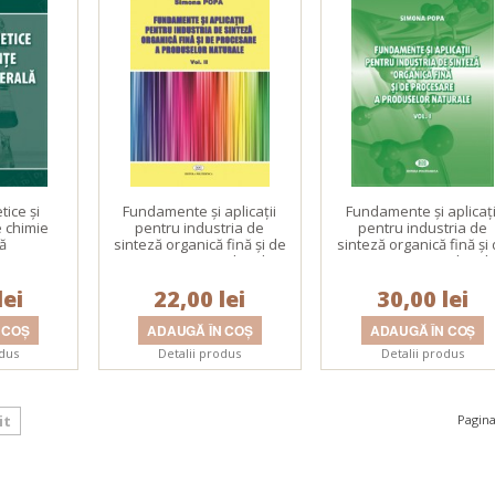
tice şi
Fundamente şi aplicaţii
Fundamente şi aplicaţi
 chimie
pentru industria de
pentru industria de
ă
sinteză organică fină şi de
sinteză organică fină şi
procesare a produselor
procesare a produsel
naturale. Vol. II
naturale. Vol. I
lei
22,00 lei
30,00 lei
odus
Detalii produs
Detalii produs
it
Pagina