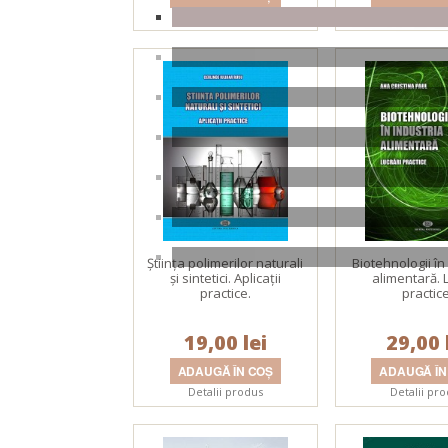
Detalii produs
Detalii pr
Ştiinţa polimerilor naturali
Biotehnologii în
şi sintetici. Aplicaţii
alimentară. L
practice.
practice
19,00 lei
29,00 
Detalii produs
Detalii pr