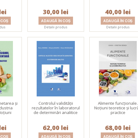
lei
30,00 lei
40,00 lei
odus
Detalii produs
Detalii produs
hetarea și
Controlul validității
Alimente funcționale.
dustria
rezultatelor în laboratorul
Noțiuni teoretice și lucr
Noțiuni
de determinări analitice
practice
ractice
lei
62,00 lei
68,00 lei