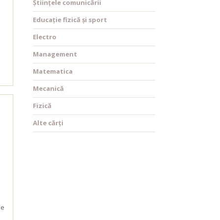
Științele comunicării
Educație fizică și sport
Electro
Management
Matematica
Mecanică
Fizică
Alte cărți
ue