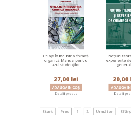
Utilaje în industria chimică
Noţiuni teore
organică. Manual pentru
experienţe de
uzul studenţilor
general
27,00 lei
20,00 
Detalii produs
Detalii pr
Start
Prec
1
2
Următor
Sfârș