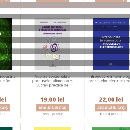
odus
Detalii produs
Detalii produs
 industria
Analiza senzorială a
Introducere în tehnolog
ucrări
produselor alimentare.
proceselor electrochim
.
Lucrări practice de
laborator.
lei
19,00 lei
22,00 lei
odus
Detalii produs
Detalii produs