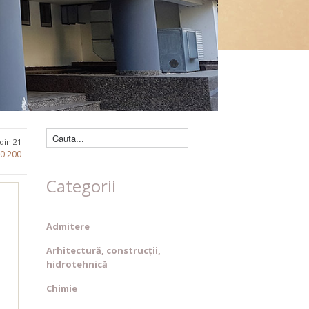
Căutare cărți
 din 21
80
200
Categorii
Admitere
Arhitectură, construcții,
hidrotehnică
Chimie