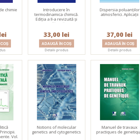
 de chimie
Introducere în
Dispersia poluanţilor
termodinamica chimică.
atmosferici. Aplicaţii
Ediţia a II-a revizuită şi
adăugită
lei
33,00 lei
37,00 lei
odus
Detalii produs
Detalii produs
itică
Notions of molecular
Manuel de travaux
rincipii.
genetics and cytogenetics
practiques de genetiq
mente. Vol.