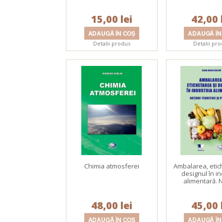
II
15,00 lei
42,00 
Detalii produs
Detalii pr
Chimia atmosferei
Ambalarea, etic
designul în in
alimentară. 
teoretice și p
48,00 lei
45,00 