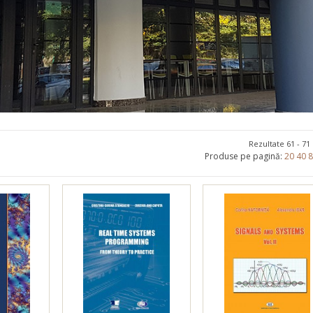
Promoționale
Evenimente
Contact
Rezultate 61 - 71
Produse pe pagină:
20
40