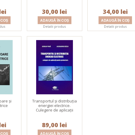
lei
30,00 lei
34,00 lei
odus
Detalii produs
Detalii produs
are şi
Transportul şi distribuţia
trice
energiei electrice.
Culegere de aplicaţii
pentru proiectare
lei
89,00 lei