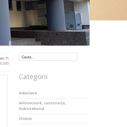
Căutare cărți
 din 71
80
200
Categorii
Admitere
Arhitectură, construcții,
hidrotehnică
Chimie