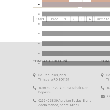
Detalii produs
Detalii pr
Start
Prec
1
2
3
4
Următo
CONTACT EDITURĂ
CON
Bd. Republicii, nr. 9
Bd
Timișoara RO 300159
Ti
0256 40 38 22 Claudia Mihali, Dan
02
Popescu
iu
0256 40 38 39 Aurelian Teglas, Elena-
Adela Manea, Andrei Mihali