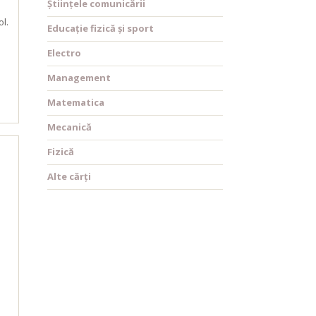
Științele comunicării
l.
Educație fizică și sport
Electro
Management
Matematica
Mecanică
Fizică
Alte cărți