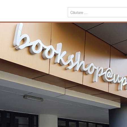
Menu
Despre
Prezentare
noi
Misiune
Echipa
Carte
Editură
Periodice
Teze de doctorat
Download
Tipografie
Servicii
Produse
Echipamente tipografice
Bookshop@UPT
Carte
Periodice