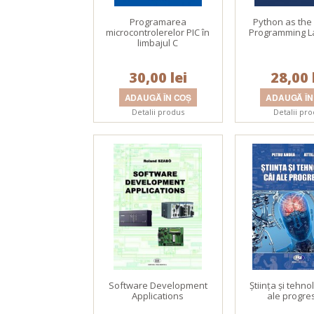
Programarea
Python as the
microcontrolerelor PIC în
Programming 
limbajul C
30,00 lei
28,00 
Detalii produs
Detalii pr
Software Development
Ştiinţa şi tehno
Applications
ale progre