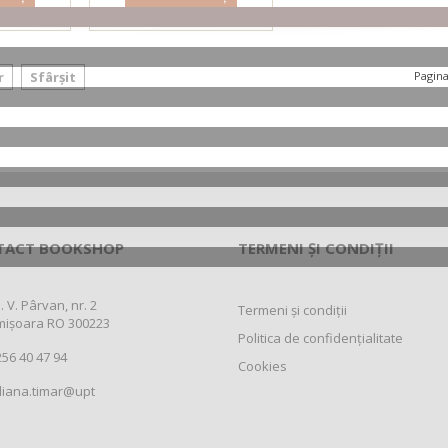
odus
Detalii produs
r
Sfârșit
Pagina
TACT BOOKSHOP
TERMENI ȘI CONDIȚII
. V. Pârvan, nr. 2
Termeni și condiții
mișoara RO 300223
Politica de confidențialitate
56 40 47 94
Cookies
liana.timar@upt