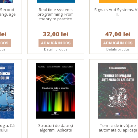
 Second
Real time systems
Signals And Systems. Vo
Language
programming. From
II.
theory to practice
lei
32,00 lei
47,00 lei
odus
Detalii produs
Detalii produs
logia. Căi
Structuri de date şi
Tehnici de învăţare
sului
algoritmi. Aplicaţii
automată cu aplicaţii