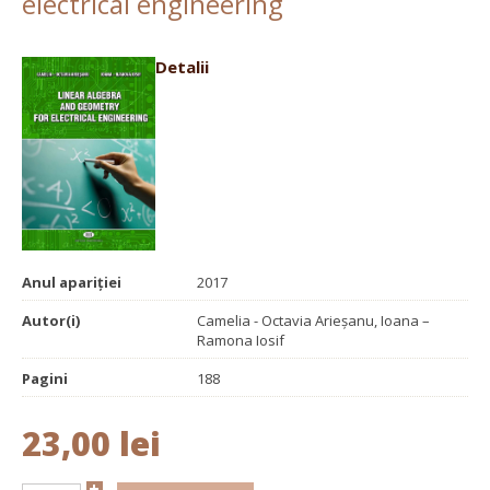
electrical engineering
Detalii
Anul apariției
2017
Autor(i)
Camelia - Octavia Arieşanu, Ioana –
Ramona Iosif
Pagini
188
23,00 lei