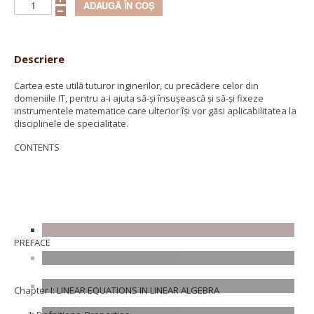
Descriere
Cartea este utilă tuturor inginerilor, cu precădere celor din
domeniile IT, pentru a-i ajuta să-şi însuşească şi să-şi fixeze
instrumentele matematice care ulterior îşi vor găsi aplicabilitatea la
disciplinele de specialitate.
CONTENTS
PREFACE
Chapter I: LINEAR EQUATIONS IN LINEAR ALGEBRA