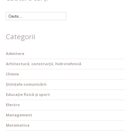
Categorii
Admitere
Arhitectură, construcții, hidrotehnică
Chimie
Științele comunicării
Educație fizică și sport
Electro
Management
Matematica