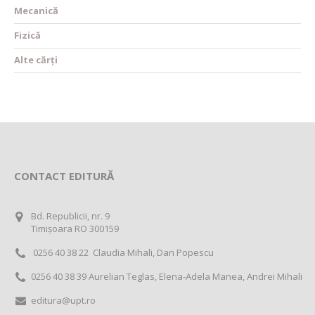
Mecanică
Fizică
Alte cărți
CONTACT EDITURĂ
Bd. Republicii, nr. 9
Timișoara RO 300159
0256 40 38 22 Claudia Mihali, Dan Popescu
0256 40 38 39 Aurelian Teglas, Elena-Adela Manea, Andrei Mihali
editura@upt.ro