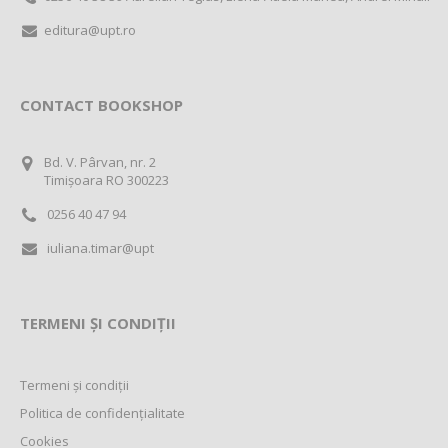
editura@upt.ro
CONTACT BOOKSHOP
Bd. V. Pârvan, nr. 2
Timișoara RO 300223
0256 40 47 94
iuliana.timar@upt
TERMENI ȘI CONDIȚII
Termeni și condiții
Politica de confidențialitate
Cookies