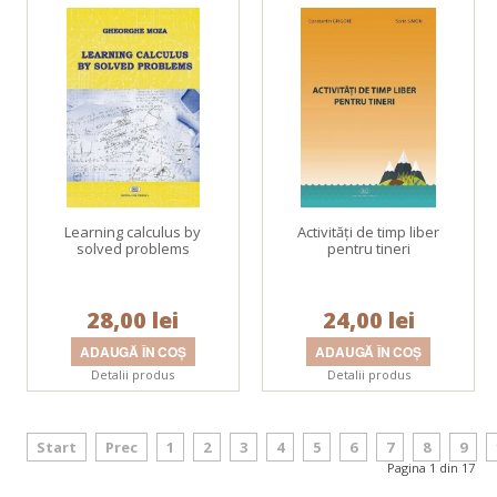
Learning calculus by
Activităţi de timp liber
solved problems
pentru tineri
28,00 lei
24,00 lei
Detalii produs
Detalii produs
Start
Prec
1
2
3
4
5
6
7
8
9
Pagina 1 din 17