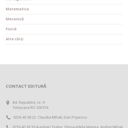
Matematica
Mecanică
Fizică
Alte cărți
CONTACT EDITURĂ
Bd. Republicii, nr. 9
Timișoara RO 300159
0256 40 38 22 Claudia Mihali, Dan Popescu
0256 40 38 39 Aurelian Teglas, Elena-Adela Manea, Andrei Mihali