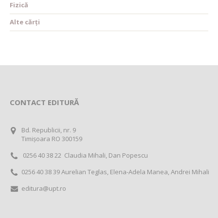
Fizică
Alte cărți
CONTACT EDITURĂ
Bd. Republicii, nr. 9
Timișoara RO 300159
0256 40 38 22 Claudia Mihali, Dan Popescu
0256 40 38 39 Aurelian Teglas, Elena-Adela Manea, Andrei Mihali
editura@upt.ro