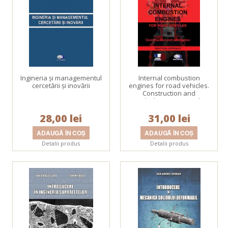
Ingineria şi managementul
Internal combustion
cercetării şi inovării
engines for road vehicles.
Construction and
calculation. Practical
approach
28,00 lei
31,00 lei
Detalii produs
Detalii produs