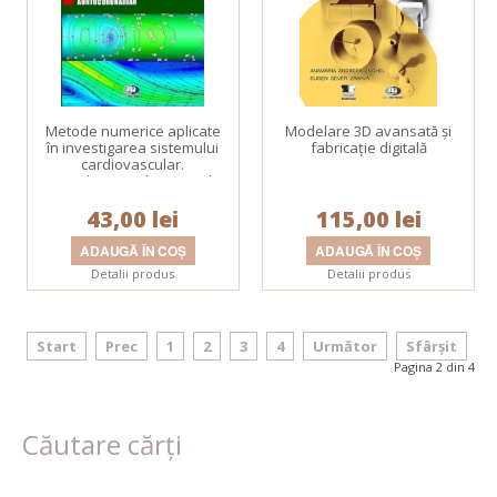
Metode numerice aplicate
Modelare 3D avansată şi
în investigarea sistemului
fabricaţie digitală
cardiovascular.
Hemodinamica bypass-ului
aortocoronarian
43,00 lei
115,00 lei
Detalii produs
Detalii produs
Start
Prec
1
2
3
4
Următor
Sfârșit
Pagina 2 din 4
Căutare cărți